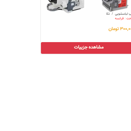
 لباسشویی
/
تکا
ت : فرانسه
300 تومان
مشاهده جزییات