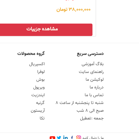
38,000,000 تومان
مشاهده جزییات
دسترسی سریع
گروه محصولات
بلاگ آموزشی
اکسپریال
راهنمای سایت
لوفرا
لوکیشن ما
بوش
درباره ما
ویرپول
تماس با ما
ایندزیت
شنبه تا پنجشنبه از ساعت ۸
گرنیه
صبح الی ۸ شب
آریستون
جمعه :تعطیل
تکا
ما را دنبال کنید