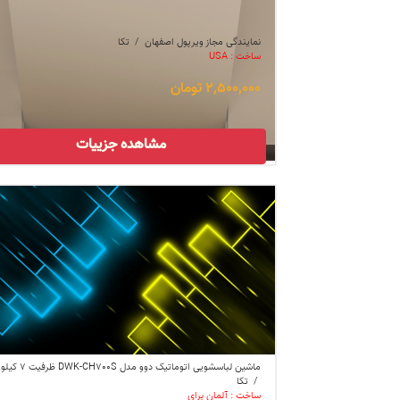
نمایندگی مجاز ویرپول اصفهان
/
تکا
ساخت : USA
2,500,000 تومان
مشاهده جزییات
ماشین لباسشویی اتوماتیک دوو مدل DWK-CH700S ظرفیت 7 کیلو...
/
تکا
ساخت : آلمان برای