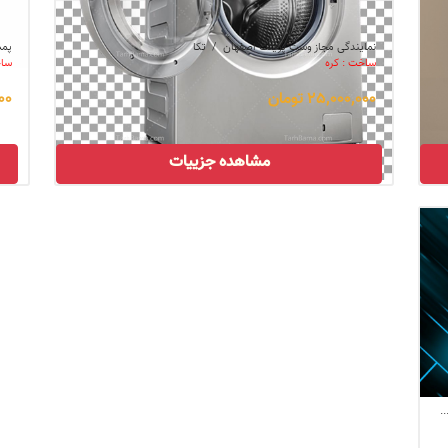
نمایندگی مجاز وست پوینت اصفهان
/
تکا
پمپ
ساخت : کره
ساخ
25,000,000 تومان
,000
مشاهده جزییات