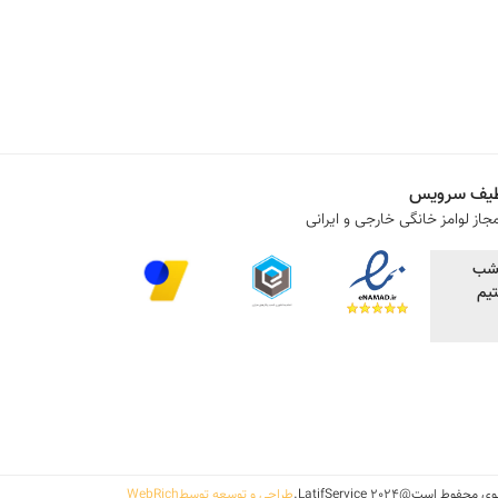
یف سرویس
جاز لوامز خانگی خارجی و ایرانی
یم
 است@2024 LatifService.
طراحی و توسعه توسطWebRich