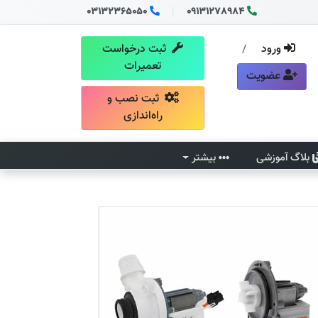
03132365050
|
09131278984
ورود
ثبت درخواست
/
تعمیرات
عضویت
ثبت نصب و
راه‌اندازی
بلاگ آموزشی
بیشتر