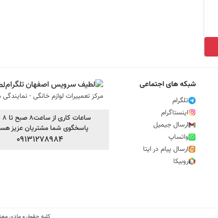
شبکه های اجتماعی
لط
مرکز تعمییرات لوازم خانگی - نمایندگی م
تلگرام
اینستاگرام
ساعات کاری از ساعت8 صبح تا 8 شب
ارسال جیمیل
پاسخگوی شما مشتریان عزیز هست
واتساپ
09131278984
ارسال پیام در ایتا
روبیکا
کلیه حقوق و مادی معنوی محفوط